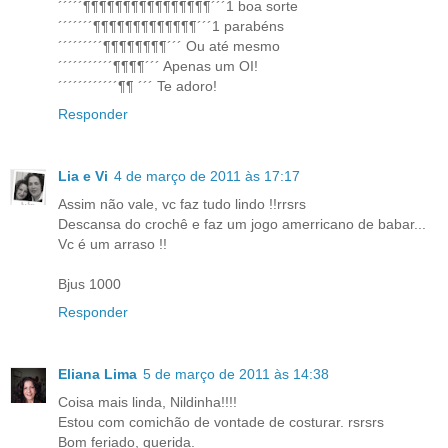
´´´´´¶¶¶¶¶¶¶¶¶¶¶¶¶¶¶¶´´´1 boa sorte
´´´´´´´¶¶¶¶¶¶¶¶¶¶¶¶¶´´´1 parabéns
´´´´´´´´´¶¶¶¶¶¶¶¶´´´ Ou até mesmo
´´´´´´´´´´´¶¶¶¶´´´ Apenas um OI!
´´´´´´´´´´´´¶¶ ´´´ Te adoro!
Responder
Lia e Vi
4 de março de 2011 às 17:17
Assim não vale, vc faz tudo lindo !!rrsrs
Descansa do crochê e faz um jogo amerricano de babar...
Vc é um arraso !!
Bjus 1000
Responder
Eliana Lima
5 de março de 2011 às 14:38
Coisa mais linda, Nildinha!!!!
Estou com comichão de vontade de costurar. rsrsrs
Bom feriado, querida.