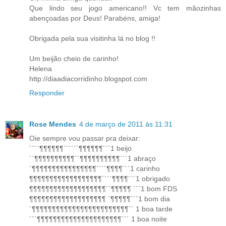
Que lindo seu jogo americano!! Vc tem mãozinhas
abençoadas por Deus! Parabéns, amiga!
Obrigada pela sua visitinha lá no blog !!
Um beijão cheio de carinho!
Helena
http://diaadiacorridinho.blogspot.com
Responder
Rose Mendes
4 de março de 2011 às 11:31
Oie sempre vou passar pra deixar:
´´´´¶¶¶¶¶¶´´´´´´¶¶¶¶¶¶´´´1 beijo
´´¶¶¶¶¶¶¶¶¶¶´´¶¶¶¶¶¶¶¶¶¶´´´1 abraço
´¶¶¶¶¶¶¶¶¶¶¶¶¶¶¶¶´´´´¶¶¶¶´´´1 carinho
¶¶¶¶¶¶¶¶¶¶¶¶¶¶¶¶¶¶´´´´¶¶¶¶´´´1 obrigado
¶¶¶¶¶¶¶¶¶¶¶¶¶¶¶¶¶¶¶´´¶¶¶¶¶ ´´´1 bom FDS
¶¶¶¶¶¶¶¶¶¶¶¶¶¶¶¶¶¶¶ ´¶¶¶¶¶´´´1 bom dia
´¶¶¶¶¶¶¶¶¶¶¶¶¶¶¶¶¶¶¶¶¶¶¶¶´´ 1 boa tarde
´´´¶¶¶¶¶¶¶¶¶¶¶¶¶¶¶¶¶¶¶¶¶´´´ 1 boa noite