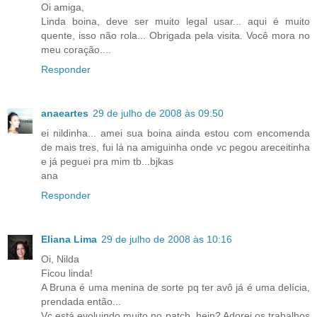
Oi amiga,
Linda boina, deve ser muito legal usar... aqui é muito
quente, isso não rola... Obrigada pela visita. Você mora no
meu coração....
Responder
anaeartes
29 de julho de 2008 às 09:50
ei nildinha... amei sua boina ainda estou com encomenda
de mais tres, fui lá na amiguinha onde vc pegou areceitinha
e já peguei pra mim tb...bjkas
ana
Responder
Eliana Lima
29 de julho de 2008 às 10:16
Oi, Nilda
Ficou linda!
A Bruna é uma menina de sorte pq ter avô já é uma delícia,
prendada então...
Vc está evoluindo muito no patch, hein? Adorei os trabalhos