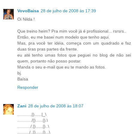
VovoBaisa
28 de julho de 2008 às 17:39
Oi Nilda !
Que treino heim? Pra mim você já é profissional... rsrsrs..
Então, eu me basei num modelo que tenho aqui.
Mas, pra você ter idéia, começa com um quadrado e faz
duas tiras pras partes da frente.
eu até tenho umas fotos que peguei no blog de não sei
quem, portanto não posso postar.
Manda o seu e-mail que eu te mando as fotos.
bj.
Baísa
Responder
Zani
28 de julho de 2008 às 18:07
...........,|)......|_\
............/|)......|).\
.........../.|)......|)..\
........../..|)......|)...\