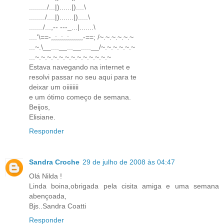
........./...|)......|)....\
......../....|).......|).....\
......./...,-- ---_...|.......\
....'\==-,,;,,;,,;,,,,,,,-==; /~.~.~.~.~.~
...~.\__....__...__.....__/~.~.~.~.~.~
...~.~.~.~.~.~.~.~.~.~.~.~.~
Estava navegando na internet e
resolvi passar no seu aqui para te
deixar um oiiiiiiii
e um ótimo começo de semana.
Beijos,
Elisiane.
Responder
Sandra Croche
29 de julho de 2008 às 04:47
Olá Nilda !
Linda boina,obrigada pela cisita amiga e uma semana
abençoada,
Bjs..Sandra Coatti
Responder