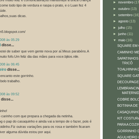
re muito feliz e comunicativa(ou mandona)é a única criança
►
novembro
(17
come todo tipo de verdura e raspa o prato, e o Luan fez 4
►
outubro
(13)
úde.
►
setembro
(16
alhos,suas dicas.
►
agosto
(13)
►
julho
(15)
in5.blogspot.com/
►
junho
(11)
2008 às 05:29
▼
maio
(16)
d
disse...
SQUARE EM
ostei de saber que vem gente nova por aí.Meus parabéns.A
CAMINHO M
uito fofo.Um feliz dia das mães para voce.bjitos.nile.
SAPATINHOS
TRICÔ
2008 às 06:45
eiro
disse...
TOALHINHA 
SQUARE GA
encanto este gorrinho.
belo trabalho.
DECOUPAG
LEMBRANCIN
MATERNI
2008 às 09:52
disse...
COBRE BOL
BOTINHA DE
inho!
CASAQUINH
 carinho com que prepara a chegada da netinha.
KIT COSTUR
og o pap do casaquinho e ainda vai a tempo de o fazer, pois é
PARA A COZI
rapidinho.Fiz outras variações para os rosa e também ficaram
GORRINHO D
tiver alguma dúvida estou por aqui.
AGULHEIRO 