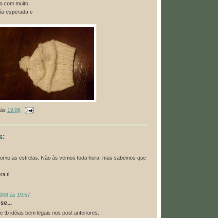
to com muito
tão esperada e
às
19:06
s:
como as estrelas. Não às vemos toda hora, mas sabemos que
a ti.
2008 às 19:57
se...
e tb idéias bem legais nos post anteriores.