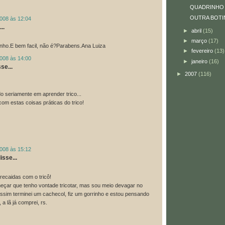
QUADRINHO
OUTRA BOTI
2008 às 12:04
..
►
abril
(15)
►
março
(17)
inho.E bem facil, não é?Parabens.Ana Luiza
►
fevereiro
(13)
2008 às 14:00
►
janeiro
(16)
se...
►
2007
(116)
 seriamente em aprender trico...
om estas coisas práticas do trico!
2008 às 15:12
isse...
ecaidas com o tricô!
meçar que tenho vontade tricotar, mas sou meio devagar no
ssim terminei um cachecol, fiz um gorrinho e estou pensando
 a lã já comprei, rs.