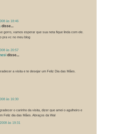
2008 às 18:46
a
disse...
 gorro, vamos esperar que sua neta fique linda com ele.
o pra vc no meu blog
2008 às 20:57
nesi
disse...
radecer a visita e te desejar um Feliz Dia das Mães.
2008 às 16:30
gradecer o carinho da visita, dizer que amei o agulheiro e
m Feliz dia das Mães. Abraços da Wal
 2008 às 19:31