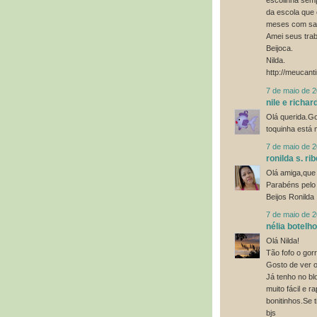
escolinha semp
da escola que 
meses com sa
Amei seus trab
Beijoca.
Nilda.
http://meucant
7 de maio de 
nile e richar
Olá querida.G
toquinha está m
7 de maio de 
ronilda s. rib
Olá amiga,que 
Parabéns pelo 
Beijos Ronilda
7 de maio de 
nélia botelho
Olá Nilda!
Tão fofo o gorr
Gosto de ver o
Já tenho no bl
muito fácil e 
bonitinhos.Se 
bjs