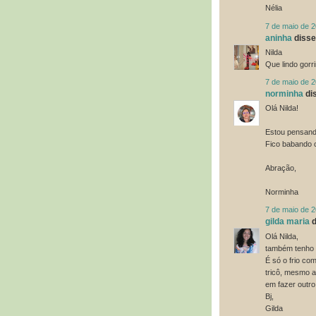
Nélia
7 de maio de 
aninha
disse.
Nilda
Que lindo gorr
7 de maio de 
norminha
dis
Olá Nilda!
Estou pensando
Fico babando c
Abração,
Norminha
7 de maio de 
gilda maria
d
Olá Nilda,
também tenho r
É só o frio co
tricô, mesmo a
em fazer outro,
Bj,
Gilda