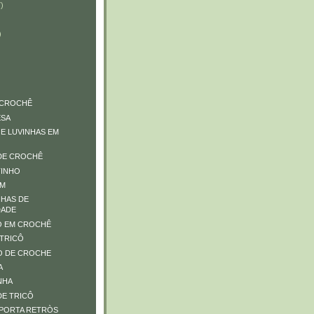
)
)
 CROCHÊ
ESA
 E LUVINHAS EM
DE CROCHÊ
TINHO
EM
HAS DE
DADE
O EM CROCHÊ
 TRICÔ
O DE CROCHE
A
NHA
E TRICÔ
PORTA RETRÒS