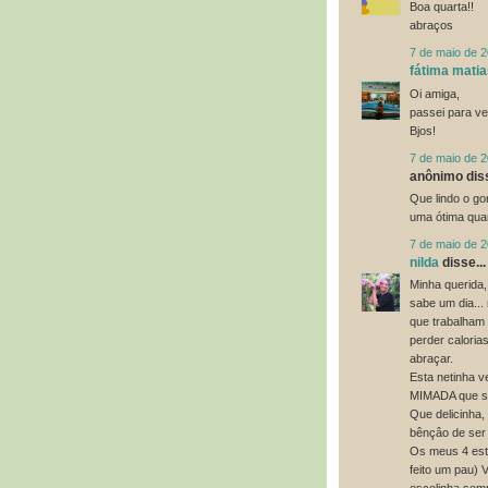
Boa quarta!!
abraços
7 de maio de 
fátima matia
Oi amiga,
passei para ve
Bjos!
7 de maio de 
anônimo diss
Que lindo o go
uma ótima quar
7 de maio de 
nilda
disse...
Minha querida
sabe um dia..
que trabalham
perder caloria
abraçar.
Esta netinha v
MIMADA que só
Que delicinha
bênçâo de ser
Os meus 4 est
feito um pau) 