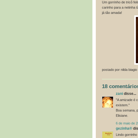
Um gorrinho de tricô fei
carinho para a netinha 
já tão amada!
postado por
nilda biagio
18 comentário
zani
disse...
"A amizade é 
existem."
Boa semana, pr
Elisiane.
6 de maio de 
gezinha®
dis
Lindo gorrinho 