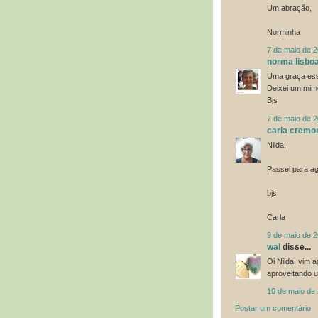
Um abração,
Norminha
7 de maio de 
norma lisbo
Uma graça esse
Deixei um mim
Bjs
7 de maio de 
carla cremo
Nilda,
Passei para ag
bjs
Carla
9 de maio de 
wal
disse...
Oi Nilda, vim a
aproveitando u
10 de maio de
Postar um comentário