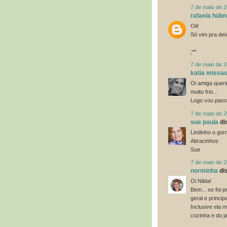
7 de maio de 
rafaela hübn
Oii!
Só vim pra dei
;**
7 de maio de 
katia missa
Oi amiga querid
muito frio...
Logo vou passa
7 de maio de 
sue paula
dis
Lindinho o g
Abracinhos
Sue
7 de maio de 
norminha
dis
Oi Nilda!
Bem... se foi 
geral e princi
Inclusive ela m
cozinha e do ja