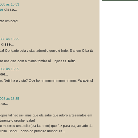
2008 às 15:53
er
disse...
xar um beijo!
2008 às 16:25
u
disse...
a! Obrigado pela visita, adorei o gorro é lindo. E aí em Ctba tá
r uns dias com a minha família aí... bjossss. Kátia.
2008 às 16:55
se...
orro. Netinha a vista? Que bommmmmmmmmmmmm. Parabéns!
2008 às 18:35
se...
proposital não sei, mas que ela sabe que adoro artesanatos em
palmente o croche, sabe!
e mostrou um atelier(ela faz trico) que fez para ela, ao lado da
rdim. Babei... coisa do primeiro mundo! rs...