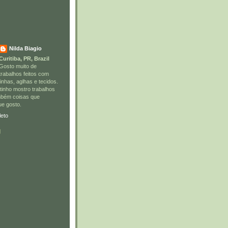
Nilda Biagio
Curitiba, PR, Brazil
Gosto muito de
trabalhos feitos com
linhas, aglhas e tecidos.
tinho mostro trabalhos
ambém coisas que
ue gosto.
leto
g