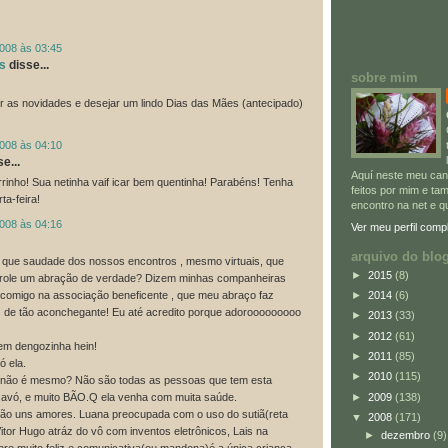
2008 às 03:45
s
disse...
sobre mim
r as novidades e desejar um lindo Dias das Mães (antecipado)
2008 às 04:10
e...
Aquí neste meu can
rrinho! Sua netinha vaif icar bem quentinha! Parabéns! Tenha
feitos por mim e t
ta-feira!
encontro na net e q
2008 às 04:16
Ver meu perfil comp
arquivo do blo
, que saudade dos nossos encontros , mesmo virtuais, que
►
2015
(8)
. role um abração de verdade? Dizem minhas companheiras
►
2014
(6)
 comigo na associação beneficente , que meu abraço faz
s de tão aconchegante! Eu até acredito porque adorooooooooo
►
2013
(33)
►
2012
(61)
em dengozinha hein!
►
2011
(85)
 ela.
►
2010
(115)
, não é mesmo? Não são todas as pessoas que tem esta
►
2009
(138)
 avó, e muito BÃO.Q ela venha com muita saúde.
ão uns amores. Luana preocupada com o uso do sutiã(reta
▼
2008
(171)
Vitor Hugo atráz do vô com inventos eletrônicos, Lais na
►
dezembro
(9)