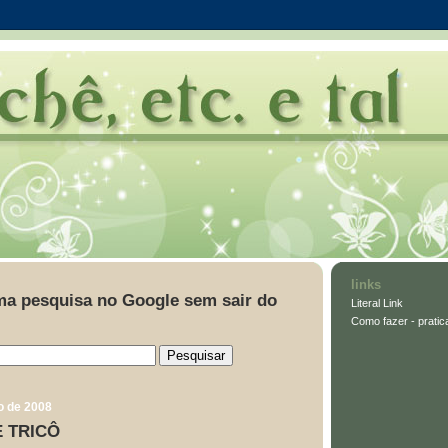
links
ma pesquisa no Google sem sair do
Literal Link
Como fazer - pratic
io de 2008
 TRICÔ