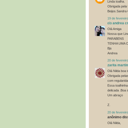
Linda toalha.
Obrigada pela 
Beijos.Sandra 
19 de fevereir
εïз andrea cr
Olá Amiga
Nossa que Lind
PARABENS
TENHA UMA 
Bjs
Andrea
20 de fevereir
zarita marti
Olá Nilda boa 
Obrigada pelas
com regularid
Essa toalhinha
delicada .Boa 
Um abraço
Z.
20 de fevereir
anônimo diss
Olá Nilda,