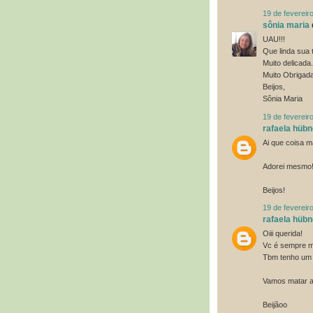
19 de fevereir
sônia maria
UAU!!!
Que linda sua 
Muito delicada.
Muito Obrigada
Beijos,
Sônia Maria
19 de fevereir
rafaela hübn
Ai que coisa ma
Adorei mesmo
Beijos!
19 de fevereir
rafaela hübn
Oiii querida!
Vc é sempre m
Tbm tenho um 
Vamos matar 
Beijãoo