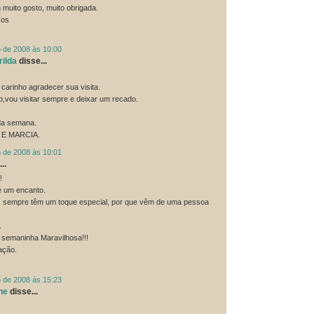
 muito gosto, muito obrigada.
sos
o de 2008 às 10:00
ilda
disse...
carinho agradecer sua visita.
do,vou visitar sempre e deixar um recado.
da semana.
 E MARCIA.
o de 2008 às 10:01
..
!
é um encanto.
s sempre têm um toque especial, por que vêm de uma pessoa
.
 semaninha Maravilhosa!!!
ação.
o de 2008 às 15:23
he
disse...