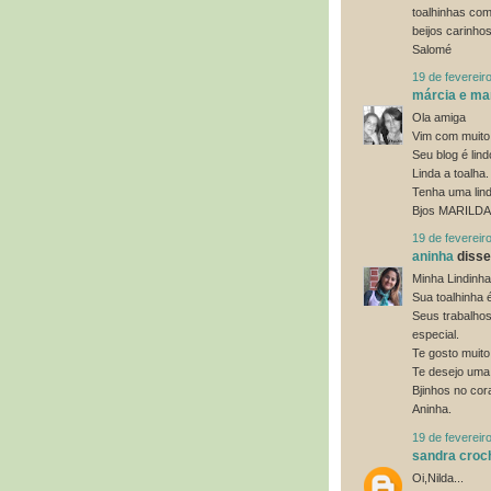
toalhinhas com
beijos carinho
Salomé
19 de fevereir
márcia e mar
Ola amiga
Vim com muito 
Seu blog é lin
Linda a toalha.
Tenha uma lin
Bjos MARILDA
19 de fevereir
aninha
disse.
Minha Lindinha
Sua toalhinha 
Seus trabalho
especial.
Te gosto muito
Te desejo uma
Bjinhos no cor
Aninha.
19 de fevereir
sandra croc
Oi,Nilda...