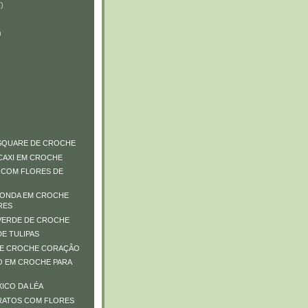
)
)
SQUARE DE CROCHE
CAXI EM CROCHE
 COM FLORES DE
DONDA EM CROCHE
RES
VERDE DE CROCHE
E TULIPAS
DE CROCHE CORAÇÂO
 EM CROCHE PARA
ICO DA LÉA
RATOS COM FLORES