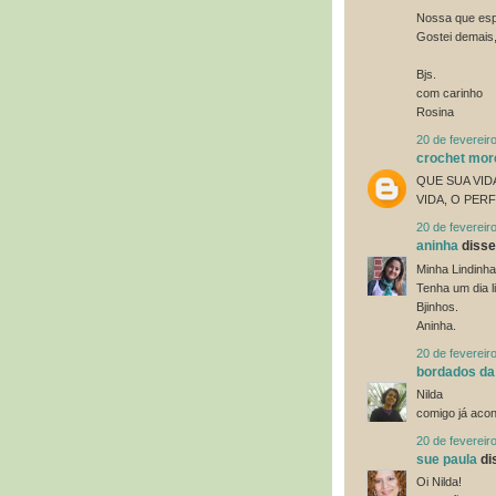
Nossa que espe
Gostei demais,
Bjs.
com carinho
Rosina
20 de fevereir
crochet mor
QUE SUA VID
VIDA, O PER
20 de fevereir
aninha
disse.
Minha Lindinha
Tenha um dia li
Bjinhos.
Aninha.
20 de fevereir
bordados da
Nilda
comigo já acon
20 de fevereir
sue paula
dis
Oi Nilda!