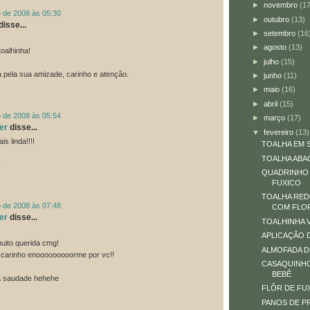
►
novembro
(17
o de 2008 às 05:30
►
outubro
(13)
disse...
►
setembro
(16
►
agosto
(13)
toalhinha!
►
julho
(15)
 pela sua amizade, carinho e atenção.
►
junho
(11)
►
maio
(16)
►
abril
(15)
o de 2008 às 05:54
►
março
(17)
er
disse...
▼
fevereiro
(13)
is linda!!!!
TOALHA EM 
TOALHA ABA
!
QUADRINHO
FUXICO
TOALHA RE
o de 2008 às 07:48
COM FLO
er
disse...
TOALHINHA 
APLICAÇÂO D
uito querida cmg!
ALMOFADA 
carinho enooooooooorme por vc!!
CASAQUINHO
BEBÊ
a saudade hehehe
FLÔR DE FUX
PANOS DE P