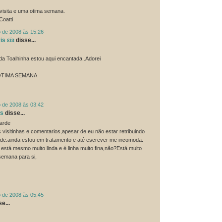
visita e uma otima semana.
Coatti
o de 2008 às 15:26
is εïз
disse...
a Toalhinha estou aqui encantada..Adorei
OTIMA SEMANA
o de 2008 às 03:42
ns
disse...
tarde
 visitinhas e comentarios,apesar de eu não estar retribuindo
ade.ainda estou em tratamento e até escrever me incomoda.
 está mesmo muito linda e é linha muito fina,não?Está muito
semana para si,
o de 2008 às 05:45
e...