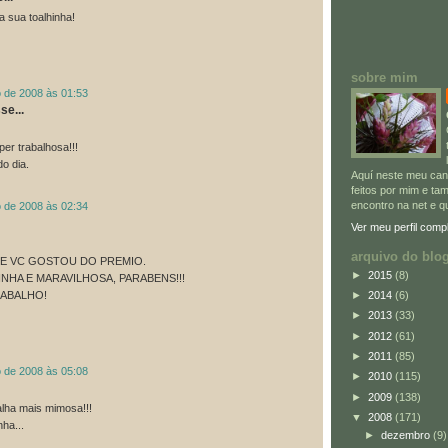
a sua toalhinha!
sobre mim
o de 2008 às 01:53
se...
per trabalhosa!!!
do dia.
Aquí neste meu can
feitos por mim e t
encontro na net e q
o de 2008 às 02:34
Ver meu perfil comp
arquivo do blo
E VC GOSTOU DO PREMIO.
►
2015
(8)
INHA E MARAVILHOSA, PARABENS!!!
RABALHO!
►
2014
(6)
►
2013
(33)
►
2012
(61)
►
2011
(85)
o de 2008 às 05:08
►
2010
(115)
►
2009
(138)
lha mais mimosa!!!
▼
2008
(171)
nha...
►
dezembro
(9)