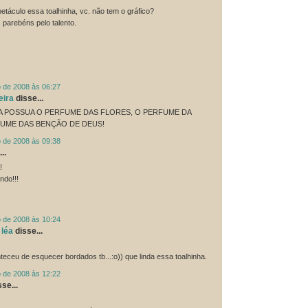
táculo essa toalhinha, vc. não tem o gráfico?
 parebéns pelo talento.
o de 2008 às 06:27
eira
disse...
A POSSUA O PERFUME DAS FLORES, O PERFUME DA
FUME DAS BENÇÃO DE DEUS!
o de 2008 às 09:38
..
!
ndo!!!
o de 2008 às 10:24
 léa
disse...
teceu de esquecer bordados tb...:o)) que linda essa toalhinha.
o de 2008 às 12:22
se...