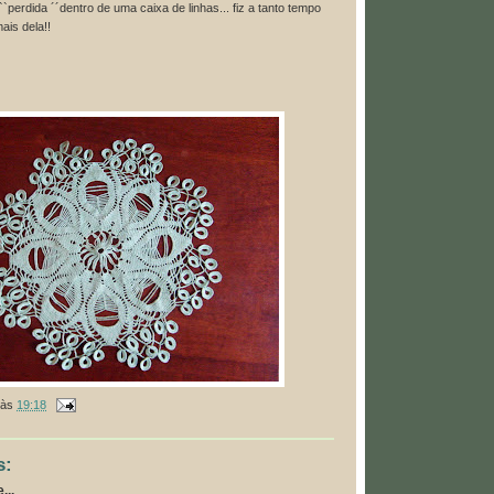
``perdida ´´dentro de uma caixa de linhas... fiz a tanto tempo
is dela!!
às
19:18
s:
...