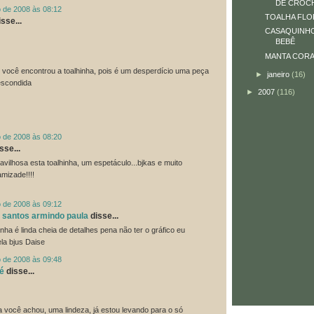
DE CROC
o de 2008 às 08:12
TOALHA FLO
sse...
CASAQUINHO
BEBÊ
MANTA COR
você encontrou a toalhinha, pois é um desperdício uma peça
►
janeiro
(16)
 escondida
►
2007
(116)
o de 2008 às 08:20
sse...
ravilhosa esta toalhinha, um espetáculo...bjkas e muito
amizade!!!!
o de 2008 às 09:12
a santos armindo paula
disse...
hinha é linda cheia de detalhes pena não ter o gráfico eu
ela bjus Daise
o de 2008 às 09:48
é
disse...
a você achou, uma lindeza, já estou levando para o só