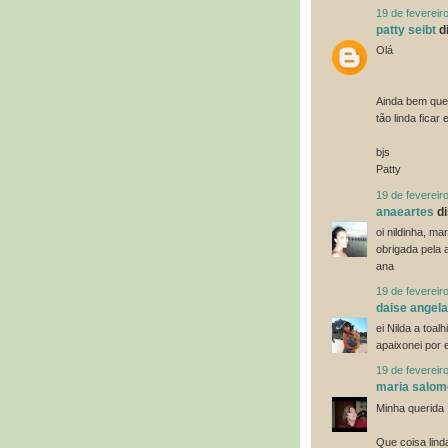
19 de fevereir
patty seibt
di
Olá
Ainda bem que 
tão linda ficar
bjs
Patty
19 de fevereir
anaeartes
di
oi nildinha, ma
obrigada pela 
ana
19 de fevereir
daise angel
ei Nilda a toal
apaixonei por 
19 de fevereir
maria salom
Minha querida
Que coisa lind