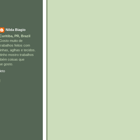
Nilda Biagio
Curitiba, PR, Brazil
Gosto muito de
trabalhos feitos com
linhas, aglhas e tecidos.
tinho mostro trabalhos
ambém coisas que
ue gosto.
leto
g