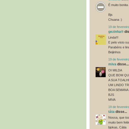
É muito bonita 
Bjs
Chuana :)
19 de fevereir
gezinha®
dis
Linda!!!
E pelo visto su
Parabéns e lin
Beijinhos
19 de fevereir
miva
disse...
OI MILDA
QUE BOM QU
A SUA TOALH
UM LINDO T
BOA SEMANA
BJS
MIVA
19 de fevereir
táta
disse...
Nossa, que toa
muito bem feiti
bjokas, Cátia